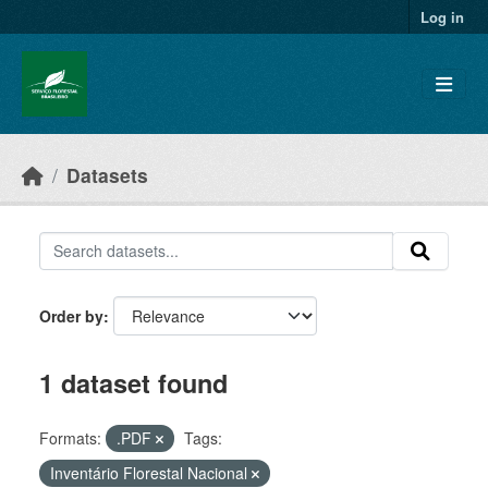
Skip to main content
Log in
Datasets
Order by
1 dataset found
Formats:
.PDF
Tags:
Inventário Florestal Nacional