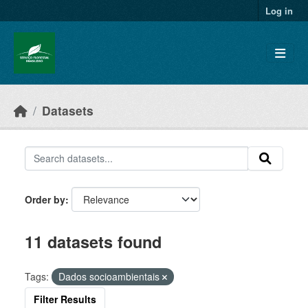
Skip to main content
Log in
Datasets
Order by
11 datasets found
Tags:
Dados socioambientais
Filter Results