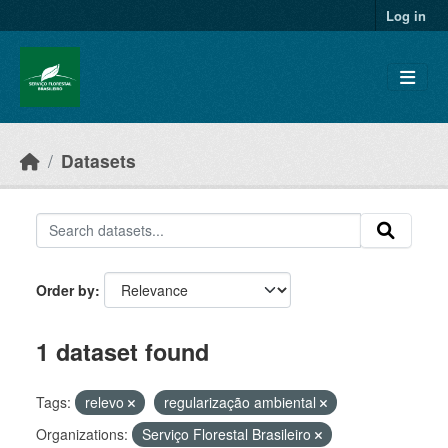
Skip to main content
Log in
Datasets
Order by
1 dataset found
Tags:
relevo
regularização ambiental
Organizations:
Serviço Florestal Brasileiro