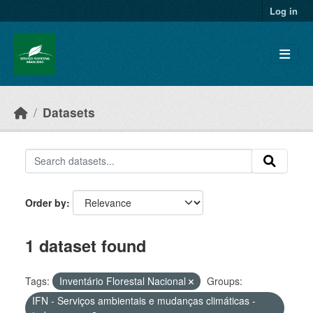
Skip to main content
Log in
Datasets
Order by
1 dataset found
Tags:
Inventário Florestal Nacional
Groups:
IFN - Serviços ambientais e mudanças climáticas -