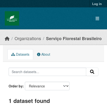
Skip to main content
Log in
Organizations
Serviço Florestal Brasileiro
Datasets
About
Order by
1 dataset found