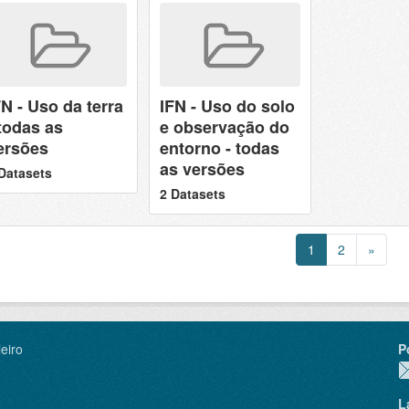
FN - Uso da terra
IFN - Uso do solo
 todas as
e observação do
ersões
entorno - todas
as versões
Datasets
2 Datasets
1
2
»
eiro
P
L