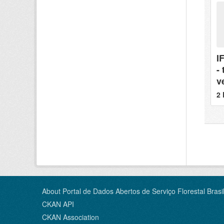
I
-
v
2 
About Portal de Dados Abertos de Serviço Florestal Brasil
CKAN API
CKAN Association