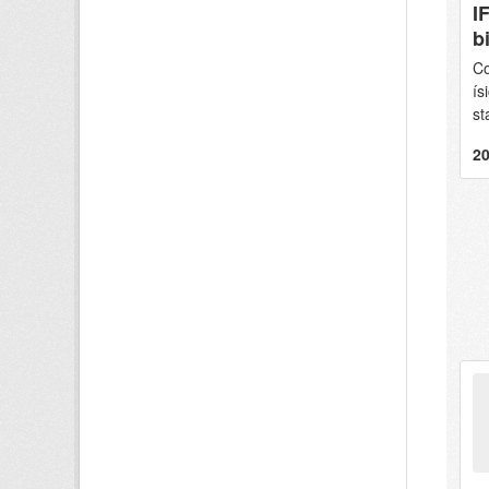
I
b
Co
ís
st
20