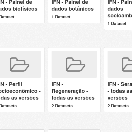
FN - Painel de
IFN - Painel de
IFN - Pain
ados biofísicos
dados botânicos
dados
socioamb
Dataset
1 Dataset
1 Dataset
N - Perfil
IFN -
IFN - Sera
ocioeconômico -
Regeneração -
- todas a
odas as versões
todas as versões
versões
Datasets
2 Datasets
2 Datasets