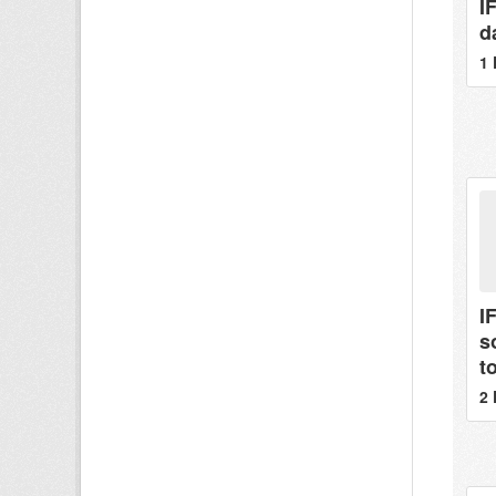
I
d
1 
IF
s
t
2 