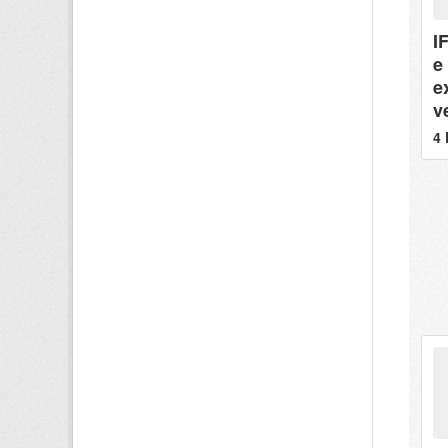
I
e
e
v
4 