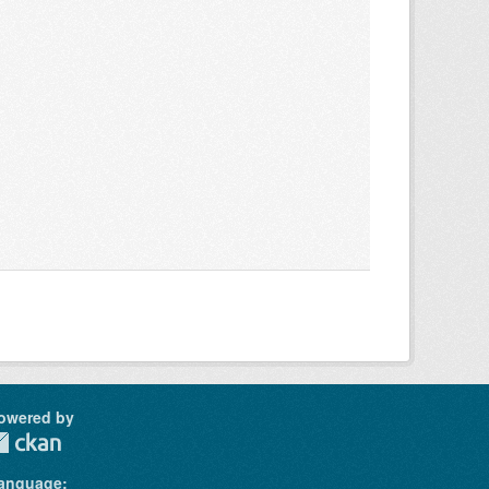
owered by
anguage