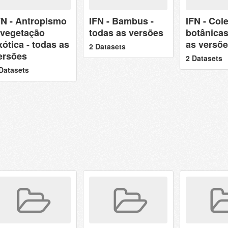
FN - Antropismo
IFN - Bambus -
IFN - Col
 vegetação
todas as versões
botânicas
xótica - todas as
as versõ
2 Datasets
ersões
2 Datasets
Datasets