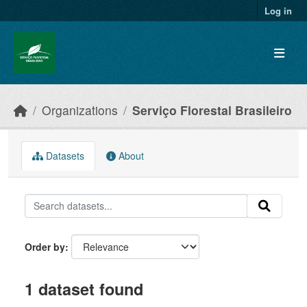
Skip to main content
Log in
Organizations
Serviço Florestal Brasileiro
Datasets
About
Order by
1 dataset found