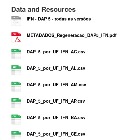
Data and Resources
IFN - DAP 5 - todas as versões
METADADOS_Regeneracao_DAP5_IFN.pdf
DAP_5_por_UF_IFN_AC.csv
DAP_5_por_UF_IFN_AL.csv
DAP_5_por_UF_IFN_AM.csv
DAP_5_por_UF_IFN_AP.csv
DAP_5_por_UF_IFN_BA.csv
DAP_5_por_UF_IFN_CE.csv