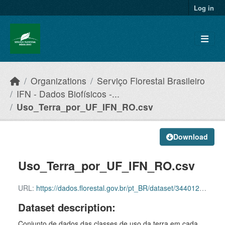
Skip to main content
Log in
Organizations
Serviço Florestal Brasileiro
IFN - Dados Biofísicos -...
Uso_Terra_por_UF_IFN_RO.csv
Download
Uso_Terra_por_UF_IFN_RO.csv
URL:
https://dados.florestal.gov.br/pt_BR/dataset/344012f6-8bdc-43ec-b76f-7b7c51b053e6/resource/adeb132b-33ca-475d-b9c3-bf91859924e3/download/uso_da_terra_ro.csv
Dataset description:
Conjunto de dados das classes de uso da terra em cada