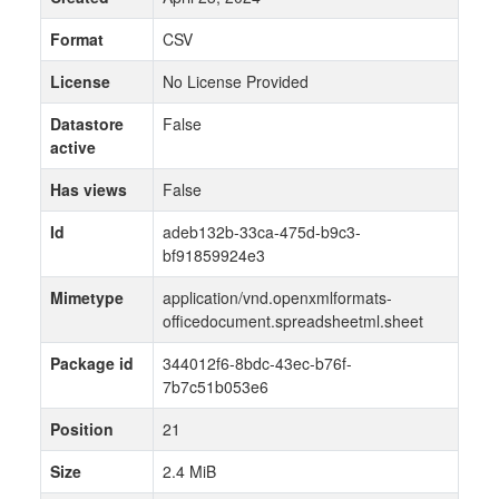
Format
CSV
License
No License Provided
Datastore
False
active
Has views
False
Id
adeb132b-33ca-475d-b9c3-
bf91859924e3
Mimetype
application/vnd.openxmlformats-
officedocument.spreadsheetml.sheet
Package id
344012f6-8bdc-43ec-b76f-
7b7c51b053e6
Position
21
Size
2.4 MiB