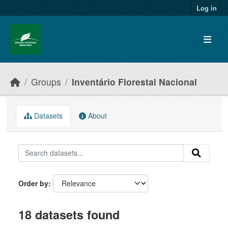
Skip to main content
Log in
Groups
Inventário Florestal Nacional
Datasets
About
Order by
18 datasets found